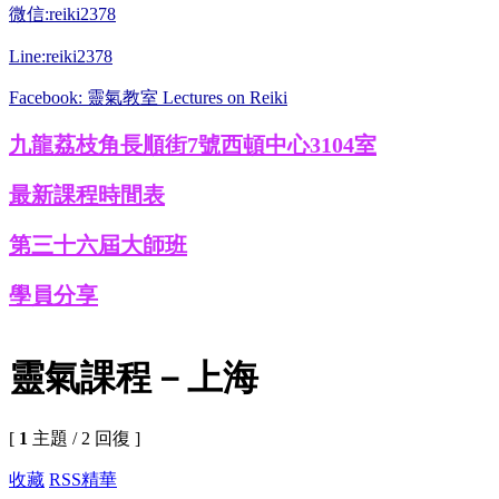
微信:reiki2378
Line:reiki2378
Facebook: 靈氣教室 Lectures on Reiki
九龍荔枝角長順街7號西頓中心3104室
最新課程時間表
第三十六屆大師班
學員分享
靈氣課程－上海
[
1
主題 / 2 回復 ]
收藏
RSS
精華