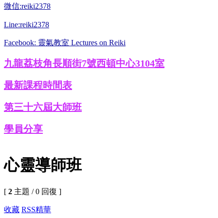
微信:reiki2378
Line:reiki2378
Facebook: 靈氣教室 Lectures on Reiki
九龍荔枝角長順街7號西頓中心3104室
最新課程時間表
第三十六屆大師班
學員分享
心靈導師班
[
2
主題 / 0 回復 ]
收藏
RSS
精華