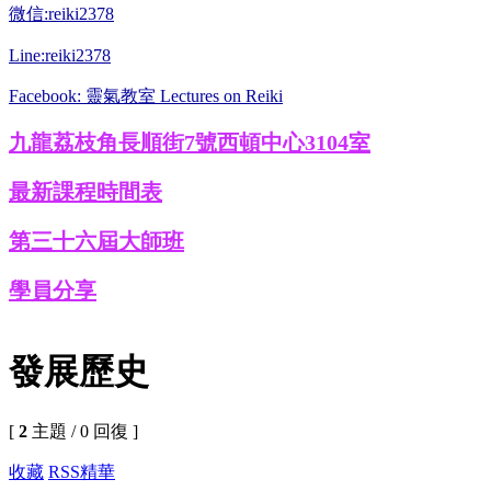
微信:reiki2378
Line:reiki2378
Facebook: 靈氣教室 Lectures on Reiki
九龍荔枝角長順街7號西頓中心3104室
最新課程時間表
第三十六屆大師班
學員分享
發展歷史
[
2
主題 / 0 回復 ]
收藏
RSS
精華