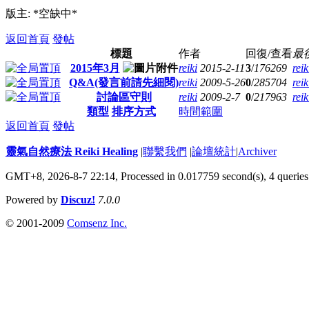
版主: *空缺中*
返回首頁
發帖
標題
作者
回復/查看
最
2015年3月
reiki
2015-2-11
3
/
176269
reik
Q&A(發言前請先細閱)
reiki
2009-5-26
0
/
285704
reik
討論區守則
reiki
2009-2-7
0
/
217963
reik
類型
排序方式
時間範圍
返回首頁
發帖
靈氣自然療法 Reiki Healing
|
聯繫我們
|
論壇統計
|
Archiver
GMT+8, 2026-8-7 22:14,
Processed in 0.017759 second(s), 4 queries
Powered by
Discuz!
7.0.0
© 2001-2009
Comsenz Inc.