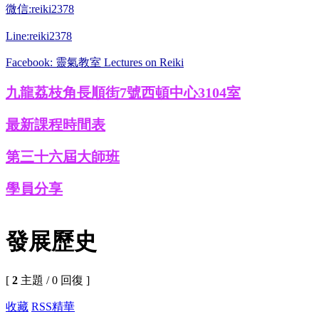
微信:reiki2378
Line:reiki2378
Facebook: 靈氣教室 Lectures on Reiki
九龍荔枝角長順街7號西頓中心3104室
最新課程時間表
第三十六屆大師班
學員分享
發展歷史
[
2
主題 / 0 回復 ]
收藏
RSS
精華