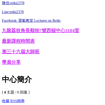
微信:reiki2378
Line:reiki2378
Facebook: 靈氣教室 Lectures on Reiki
九龍荔枝角長順街7號西頓中心3104室
最新課程時間表
第三十六屆大師班
學員分享
中心簡介
[
4
主題 / 0 回復 ]
收藏
RSS
精華