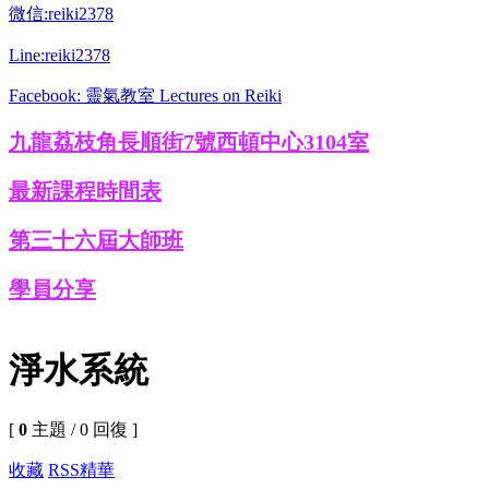
微信:reiki2378
Line:reiki2378
Facebook: 靈氣教室 Lectures on Reiki
九龍荔枝角長順街7號西頓中心3104室
最新課程時間表
第三十六屆大師班
學員分享
淨水系統
[
0
主題 / 0 回復 ]
收藏
RSS
精華