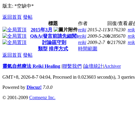
版主: *空缺中*
返回首頁
發帖
標題
作者
回復/查看
最
2015年3月
reiki
2015-2-11
3
/
176230
reik
Q&A(發言前請先細閱)
reiki
2009-5-26
0
/
285670
reik
討論區守則
reiki
2009-2-7
0
/
217928
reik
類型
排序方式
時間範圍
返回首頁
發帖
靈氣自然療法 Reiki Healing
|
聯繫我們
|
論壇統計
|
Archiver
GMT+8, 2026-8-7 04:04,
Processed in 0.023603 second(s), 3 queries
Powered by
Discuz!
7.0.0
© 2001-2009
Comsenz Inc.