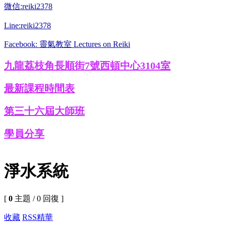
微信:reiki2378
Line:reiki2378
Facebook: 靈氣教室 Lectures on Reiki
九龍荔枝角長順街7號西頓中心3104室
最新課程時間表
第三十六屆大師班
學員分享
淨水系統
[
0
主題 / 0 回復 ]
收藏
RSS
精華