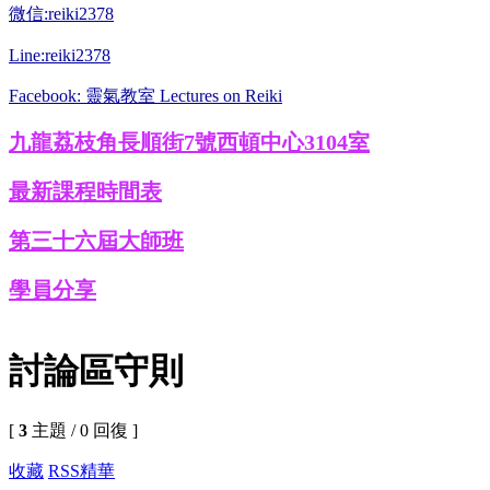
微信:reiki2378
Line:reiki2378
Facebook: 靈氣教室 Lectures on Reiki
九龍荔枝角長順街7號西頓中心3104室
最新課程時間表
第三十六屆大師班
學員分享
討論區守則
[
3
主題 / 0 回復 ]
收藏
RSS
精華