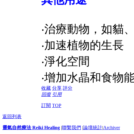
‧治療動物，如貓
‧加速植物的生長
‧淨化空間
‧增加水晶和食物
收藏
分享
評分
回復
引用
訂閱
TOP
返回列表
靈氣自然療法 Reiki Healing
|
聯繫我們
|
論壇統計
|
Archiver