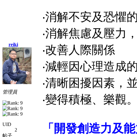
‧消解不安及恐懼
‧消解焦慮及壓力
reiki
‧改善人際關係
‧減輕因心理造成
‧清晰困擾因素，
管理員
‧變得積極、樂觀
UID
「開發創造力及能
2
帖子