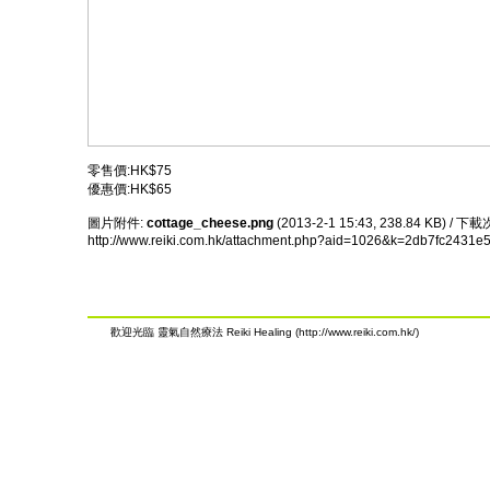
零售價:HK$75
優惠價:HK$65
圖片附件:
cottage_cheese.png
(2013-2-1 15:43, 238.84 KB) / 下
http://www.reiki.com.hk/attachment.php?aid=1026&k=2db7fc24
歡迎光臨 靈氣自然療法 Reiki Healing (http://www.reiki.com.hk/)