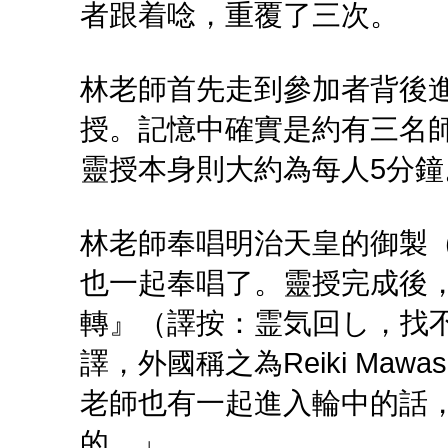
者跟着唸，重覆了三次。
林老師首先走到參加者背後
授。記憶中確實是約有三名
靈授本身則大約為每人5分鐘
林老師奉唱明治天皇的御製
也一起奉唱了。靈授完成後
轉』（譯按：霊気回し，找
譯，外國稱之為Reiki Mawashi/R
老師也有一起進入輪中的話
的。」