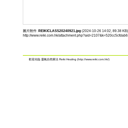
圖片附件:
REIKICLASS20240921.jpg
(2024-10-26 14:02, 89.38 K
http://www.reiki.com.hk/attachment.php?aid=2107&k=520cc5cfda
歡迎光臨 靈氣自然療法 Reiki Healing (http://www.reiki.com.hk/)