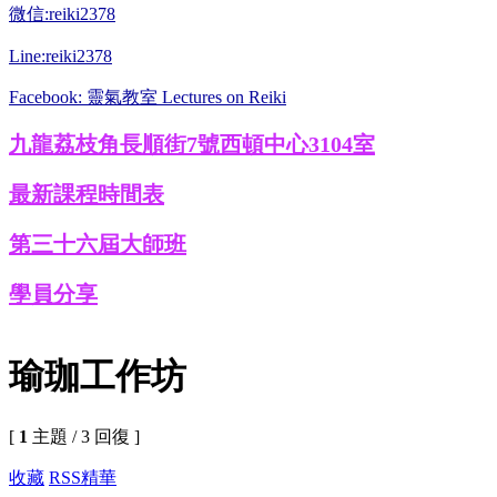
微信:reiki2378
Line:reiki2378
Facebook: 靈氣教室 Lectures on Reiki
九龍荔枝角長順街7號西頓中心3104室
最新課程時間表
第三十六屆大師班
學員分享
瑜珈工作坊
[
1
主題 / 3 回復 ]
收藏
RSS
精華