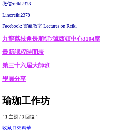
微信:reiki2378
Line:reiki2378
Facebook: 靈氣教室 Lectures on Reiki
九龍荔枝角長順街7號西頓中心3104室
最新課程時間表
第三十六屆大師班
學員分享
瑜珈工作坊
[
1
主題 / 3 回復 ]
收藏
RSS
精華