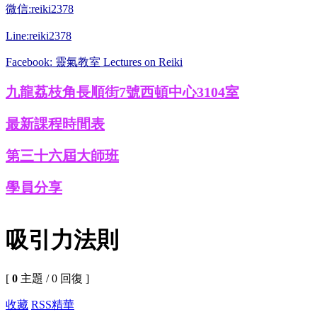
微信:reiki2378
Line:reiki2378
Facebook: 靈氣教室 Lectures on Reiki
九龍荔枝角長順街7號西頓中心3104室
最新課程時間表
第三十六屆大師班
學員分享
吸引力法則
[
0
主題 / 0 回復 ]
收藏
RSS
精華