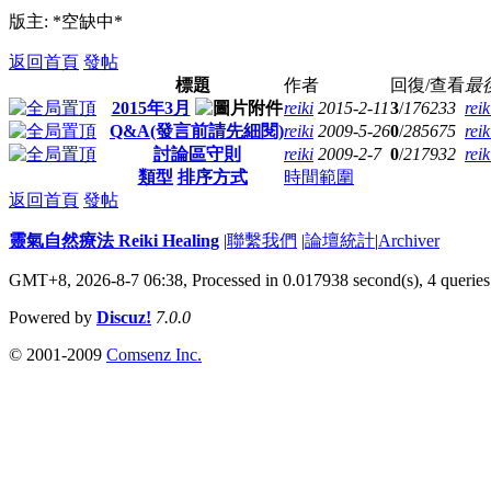
版主: *空缺中*
返回首頁
發帖
標題
作者
回復/查看
最
2015年3月
reiki
2015-2-11
3
/
176233
reik
Q&A(發言前請先細閱)
reiki
2009-5-26
0
/
285675
reik
討論區守則
reiki
2009-2-7
0
/
217932
reik
類型
排序方式
時間範圍
返回首頁
發帖
靈氣自然療法 Reiki Healing
|
聯繫我們
|
論壇統計
|
Archiver
GMT+8, 2026-8-7 06:38,
Processed in 0.017938 second(s), 4 queries
Powered by
Discuz!
7.0.0
© 2001-2009
Comsenz Inc.