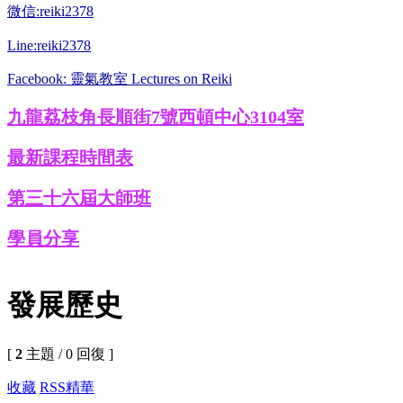
微信:reiki2378
Line:reiki2378
Facebook: 靈氣教室 Lectures on Reiki
九龍荔枝角長順街7號西頓中心3104室
最新課程時間表
第三十六屆大師班
學員分享
發展歷史
[
2
主題 / 0 回復 ]
收藏
RSS
精華