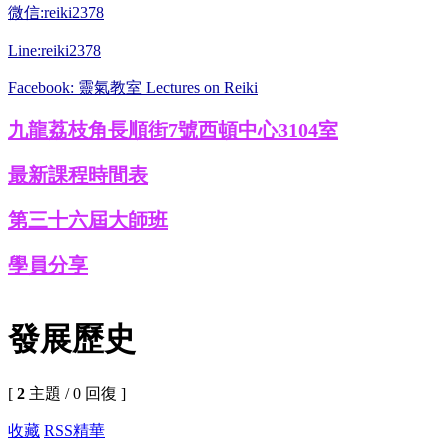
微信:reiki2378
Line:reiki2378
Facebook: 靈氣教室 Lectures on Reiki
九龍荔枝角長順街7號西頓中心3104室
最新課程時間表
第三十六屆大師班
學員分享
發展歷史
[
2
主題 / 0 回復 ]
收藏
RSS
精華