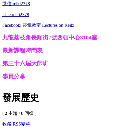
微信:reiki2378
Line:reiki2378
Facebook: 靈氣教室 Lectures on Reiki
九龍荔枝角長順街7號西頓中心3104室
最新課程時間表
第三十六屆大師班
學員分享
發展歷史
[
2
主題 / 0 回復 ]
收藏
RSS
精華