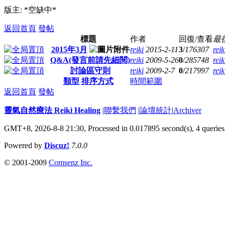
版主: *空缺中*
返回首頁
發帖
標題
作者
回復/查看
最
2015年3月
reiki
2015-2-11
3
/
176307
reik
Q&A(發言前請先細閱)
reiki
2009-5-26
0
/
285748
reik
討論區守則
reiki
2009-2-7
0
/
217997
reik
類型
排序方式
時間範圍
返回首頁
發帖
靈氣自然療法 Reiki Healing
|
聯繫我們
|
論壇統計
|
Archiver
GMT+8, 2026-8-8 21:30,
Processed in 0.017895 second(s), 4 queries
Powered by
Discuz!
7.0.0
© 2001-2009
Comsenz Inc.