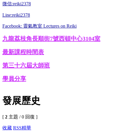
微信:reiki2378
Line:reiki2378
Facebook: 靈氣教室 Lectures on Reiki
九龍荔枝角長順街7號西頓中心3104室
最新課程時間表
第三十六屆大師班
學員分享
發展歷史
[
2
主題 / 0 回復 ]
收藏
RSS
精華