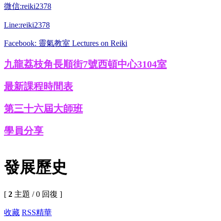
微信:reiki2378
Line:reiki2378
Facebook: 靈氣教室 Lectures on Reiki
九龍荔枝角長順街7號西頓中心3104室
最新課程時間表
第三十六屆大師班
學員分享
發展歷史
[
2
主題 / 0 回復 ]
收藏
RSS
精華