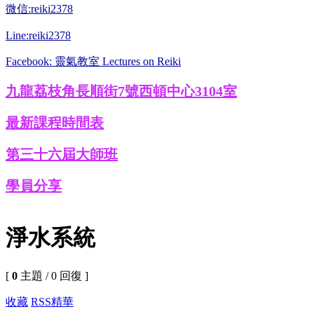
微信:reiki2378
Line:reiki2378
Facebook: 靈氣教室 Lectures on Reiki
九龍荔枝角長順街7號西頓中心3104室
最新課程時間表
第三十六屆大師班
學員分享
淨水系統
[
0
主題 / 0 回復 ]
收藏
RSS
精華