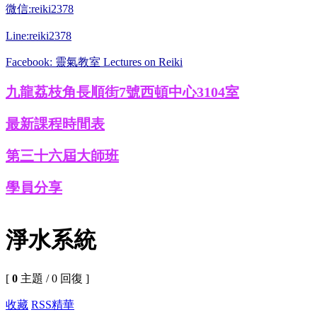
微信:reiki2378
Line:reiki2378
Facebook: 靈氣教室 Lectures on Reiki
九龍荔枝角長順街7號西頓中心3104室
最新課程時間表
第三十六屆大師班
學員分享
淨水系統
[
0
主題 / 0 回復 ]
收藏
RSS
精華