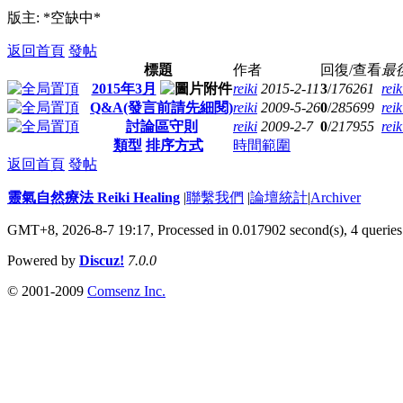
版主: *空缺中*
返回首頁
發帖
標題
作者
回復/查看
最
2015年3月
reiki
2015-2-11
3
/
176261
reik
Q&A(發言前請先細閱)
reiki
2009-5-26
0
/
285699
reik
討論區守則
reiki
2009-2-7
0
/
217955
reik
類型
排序方式
時間範圍
返回首頁
發帖
靈氣自然療法 Reiki Healing
|
聯繫我們
|
論壇統計
|
Archiver
GMT+8, 2026-8-7 19:17,
Processed in 0.017902 second(s), 4 queries
Powered by
Discuz!
7.0.0
© 2001-2009
Comsenz Inc.