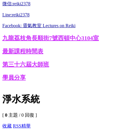
微信:reiki2378
Line:reiki2378
Facebook: 靈氣教室 Lectures on Reiki
九龍荔枝角長順街7號西頓中心3104室
最新課程時間表
第三十六屆大師班
學員分享
淨水系統
[
0
主題 / 0 回復 ]
收藏
RSS
精華