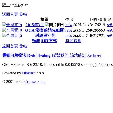
版主: *空缺中*
返回首頁
發帖
標題
作者
回復/查看
最
2015年3月
reiki
2015-2-11
3
/
176219
reik
Q&A(發言前請先細閱)
reiki
2009-5-26
0
/
285663
reik
討論區守則
reiki
2009-2-7
0
/
217921
reik
類型
排序方式
時間範圍
返回首頁
發帖
靈氣自然療法 Reiki Healing
|
聯繫我們
|
論壇統計
|
Archiver
GMT+8, 2026-8-6 23:19,
Processed in 0.045578 second(s), 4 queries
Powered by
Discuz!
7.0.0
© 2001-2009
Comsenz Inc.