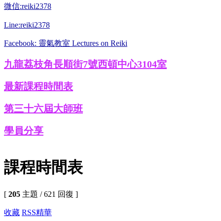
微信:reiki2378
Line:reiki2378
Facebook: 靈氣教室 Lectures on Reiki
九龍荔枝角長順街7號西頓中心3104室
最新課程時間表
第三十六屆大師班
學員分享
課程時間表
[
205
主題 / 621 回復 ]
收藏
RSS
精華