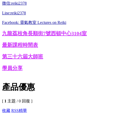
微信:reiki2378
Line:reiki2378
Facebook: 靈氣教室 Lectures on Reiki
九龍荔枝角長順街7號西頓中心3104室
最新課程時間表
第三十六屆大師班
學員分享
產品優惠
[
1
主題 / 0 回復 ]
收藏
RSS
精華