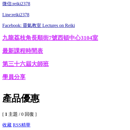
微信:reiki2378
Line:reiki2378
Facebook: 靈氣教室 Lectures on Reiki
九龍荔枝角長順街7號西頓中心3104室
最新課程時間表
第三十六屆大師班
學員分享
產品優惠
[
1
主題 / 0 回復 ]
收藏
RSS
精華