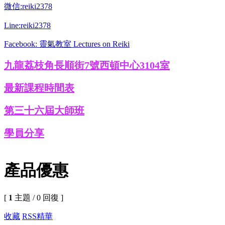
微信:reiki2378
Line:reiki2378
Facebook: 靈氣教室 Lectures on Reiki
九龍荔枝角長順街7號西頓中心3104室
最新課程時間表
第三十六屆大師班
學員分享
產品優惠
[
1
主題 / 0 回復 ]
收藏
RSS
精華