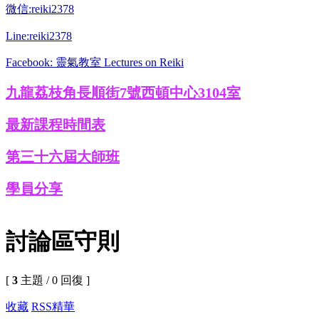
微信:reiki2378
Line:reiki2378
Facebook: 靈氣教室 Lectures on Reiki
九龍荔枝角長順街7號西頓中心3104室
最新課程時間表
第三十六屆大師班
學員分享
討論區守則
[
3
主題 / 0 回復 ]
收藏
RSS
精華