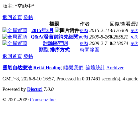
版主: *空缺中*
返回首頁
發帖
標題
作者
回復/查看
最
2015年3月
reiki
2015-2-11
3
/
176368
reik
Q&A(發言前請先細閱)
reiki
2009-5-26
0
/
285821
reik
討論區守則
reiki
2009-2-7
0
/
218074
reik
類型
排序方式
時間範圍
返回首頁
發帖
靈氣自然療法 Reiki Healing
|
聯繫我們
|
論壇統計
|
Archiver
GMT+8, 2026-8-10 16:57,
Processed in 0.017461 second(s), 4 queri
Powered by
Discuz!
7.0.0
© 2001-2009
Comsenz Inc.