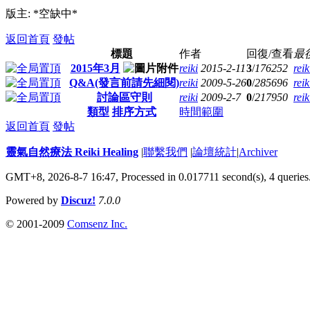
版主: *空缺中*
返回首頁
發帖
標題
作者
回復/查看
最
2015年3月
reiki
2015-2-11
3
/
176252
reik
Q&A(發言前請先細閱)
reiki
2009-5-26
0
/
285696
reik
討論區守則
reiki
2009-2-7
0
/
217950
reik
類型
排序方式
時間範圍
返回首頁
發帖
靈氣自然療法 Reiki Healing
|
聯繫我們
|
論壇統計
|
Archiver
GMT+8, 2026-8-7 16:47,
Processed in 0.017711 second(s), 4 queries
Powered by
Discuz!
7.0.0
© 2001-2009
Comsenz Inc.