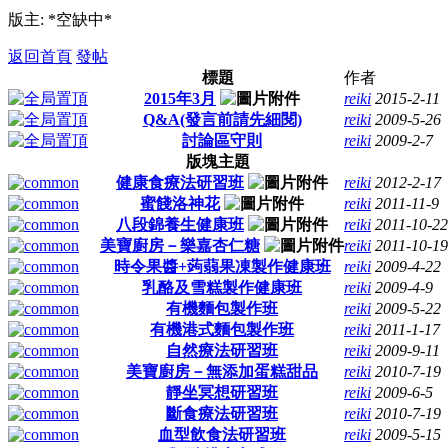
版主: *空缺中*
返回首頁
發帖
標題
作者
2015年3月
reiki
2015-2-11
Q&A(發言前請先細閱)
reiki
2009-5-26
討論區守則
reiki
2009-2-7
版塊主題
健康食療法研習班
reiki
2012-2-17
蜜餞洛神花
reiki
2011-11-9
八段錦養生健康班
reiki
2011-10-22
美寶廚房－樂嘉杏仁糖
reiki
2011-10-19
時令果醬+蒟蒻果凍製作健康班
reiki
2009-4-22
乳酪及雪糕製作健康班
reiki
2009-4-9
有機麵包製作班
reiki
2009-5-22
有機港式麵包製作班
reiki
2011-1-17
自然療法研習班
reiki
2009-9-11
美寶廚房－無添加蛋糕甜品
reiki
2010-7-19
靜坐冥想研習班
reiki
2009-6-5
斷食療法研習班
reiki
2010-7-19
血型飲食法研習班
reiki
2009-5-15