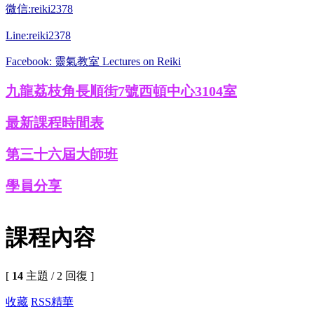
微信:reiki2378
Line:reiki2378
Facebook: 靈氣教室 Lectures on Reiki
九龍荔枝角長順街7號西頓中心3104室
最新課程時間表
第三十六屆大師班
學員分享
課程內容
[
14
主題 / 2 回復 ]
收藏
RSS
精華