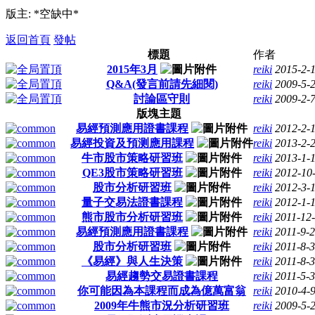
版主: *空缺中*
返回首頁
發帖
標題
作者
2015年3月
reiki
2015-2-
Q&A(發言前請先細閱)
reiki
2009-5-
討論區守則
reiki
2009-2-
版塊主題
易經預測應用證書課程
reiki
2012-2-
易經投資及預测應用課程
reiki
2013-2-
牛市股市策略研習班
reiki
2013-1-
QE3股市策略研習班
reiki
2012-10
股市分析研習班
reiki
2012-3-
量子交易法證書課程
reiki
2012-1-
熊市股市分析研習班
reiki
2011-12
易經預測應用證書課程
reiki
2011-9-
股市分析研習班
reiki
2011-8-
《易經》與人生決策
reiki
2011-8-3
易經趨勢交易證書課程
reiki
2011-5-3
你可能因為本課程而成為億萬富翁
reiki
2010-4-
2009年牛熊市況分析研習班
reiki
2009-5-