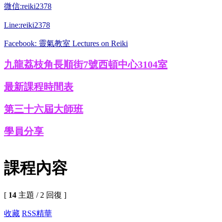
微信:reiki2378
Line:reiki2378
Facebook: 靈氣教室 Lectures on Reiki
九龍荔枝角長順街7號西頓中心3104室
最新課程時間表
第三十六屆大師班
學員分享
課程內容
[
14
主題 / 2 回復 ]
收藏
RSS
精華