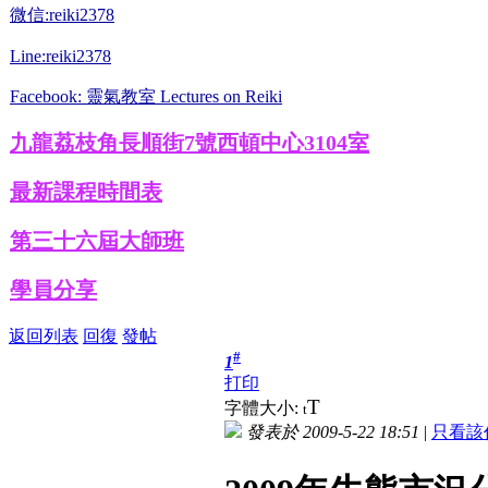
微信:reiki2378
Line:reiki2378
Facebook: 靈氣教室 Lectures on Reiki
九龍荔枝角長順街7號西頓中心3104室
最新課程時間表
第三十六屆大師班
學員分享
返回列表
回復
發帖
#
1
打印
T
字體大小:
t
發表於 2009-5-22 18:51
|
只看該