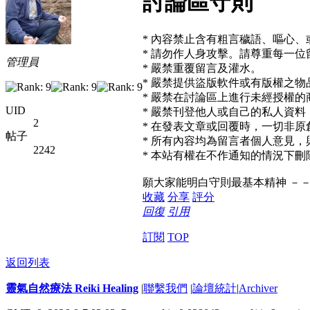
討論區守則
* 內容禁止含有粗言穢語、嘔心
* 請勿作人身攻擊。請尊重每一位
管理員
* 嚴禁重覆留言及灌水。
* 嚴禁提供盜版軟件或有版權之
* 嚴禁在討論區上進行未經授權的
UID
* 嚴禁刊登他人或自己的私人資
2
* 在發表文章或回覆時，一切非原
帖子
* 所有內容均為留言者個人意見
2242
* 本站有權在不作通知的情況下
願大家能明白守則最基本精神 －
收藏
分享
評分
回復
引用
訂閱
TOP
返回列表
靈氣自然療法 Reiki Healing
|
聯繫我們
|
論壇統計
|
Archiver