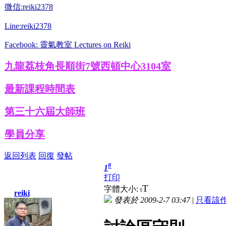
微信:reiki2378
Line:reiki2378
Facebook: 靈氣教室 Lectures on Reiki
九龍荔枝角長順街7號西頓中心3104室
最新課程時間表
第三十六屆大師班
學員分享
返回列表
回復
發帖
#
1
打印
T
字體大小:
t
reiki
發表於 2009-2-7 03:47
|
只看該