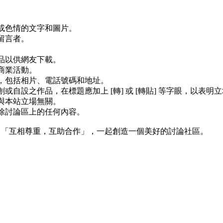
、或色情的文字和圖片。
留言者。
物品以供網友下載。
商業活動。
料，包括相片、電話號碼和地址。
創或自設之作品，在標題應加上 [轉] 或 [轉貼] 等字眼，以表
，與本站立場無關。
刪除討論區上的任何內容。
－「互相尊重，互助合作」，一起創造一個美好的討論社區。