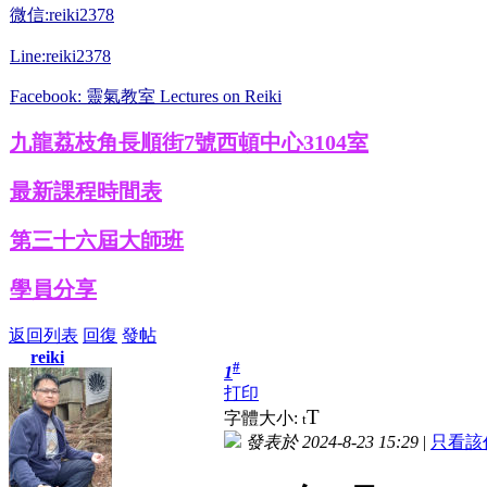
微信:reiki2378
Line:reiki2378
Facebook: 靈氣教室 Lectures on Reiki
九龍荔枝角長順街7號西頓中心3104室
最新課程時間表
第三十六屆大師班
學員分享
返回列表
回復
發帖
reiki
#
1
打印
T
字體大小:
t
發表於 2024-8-23 15:29
|
只看該