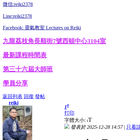
微信:reiki2378
Line:reiki2378
Facebook: 靈氣教室 Lectures on Reiki
九龍荔枝角長順街7號西頓中心3104室
最新課程時間表
第三十六屆大師班
學員分享
返回列表
回復
發帖
reiki
#
1
打印
T
字體大小:
t
發表於 2025-12-28 14:57
|
只看