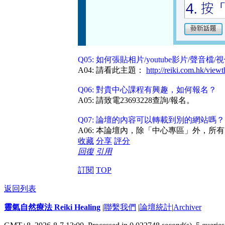
Q05: 如何張貼相片/youtube影片/聲音檔/視
A04: 請看此主題：
http://reiki.com.hk/view
Q06: 對貴中心課程有興趣，如何報名？
A05: 請致電23693228查詢/報名。
Q07: 論壇的內容可以轉載到別的網站嗎？
A06: 本論壇內，除「中心專區」外，所
收藏
分享
評分
回復
引用
訂閱
TOP
返回列表
靈氣自然療法 Reiki Healing
|
聯繫我們
|
論壇統計
|
Archiver