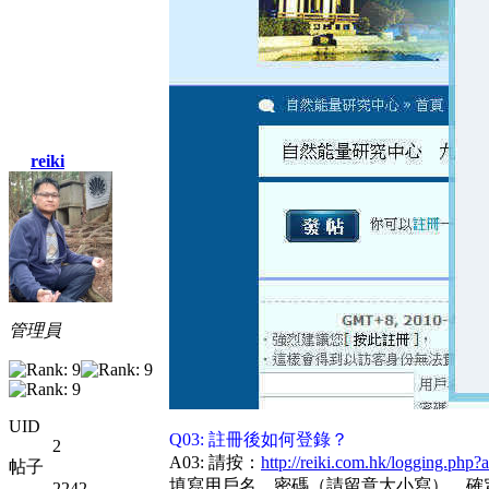
reiki
管理員
UID
Q03: 註冊後如何登錄？
2
A03: 請按：
http://reiki.com.hk/logging.php?
帖子
填寫用戶名、密碼（請留意大小寫），確
2242