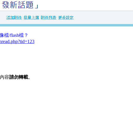
像檔/flash檔？
thread.php?tid=123
有內容
請勿轉載
。