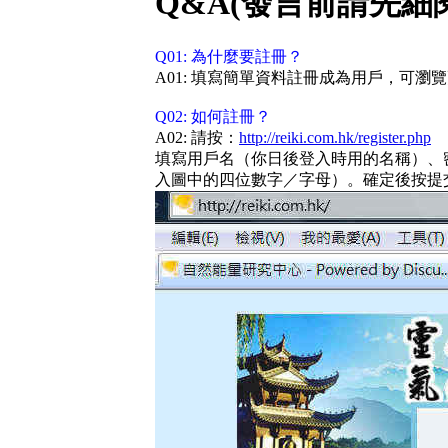
Q&A(發言前請先細
Q01: 為什麼要註冊？
A01: 填寫簡單資料註冊成為用戶，可
Q02: 如何註冊？
A02: 請按：
http://reiki.com.hk/register.php
填寫用戶名（你日後登入時用的名稱）、密
入圖中的四位數字／字母）。確定後按提