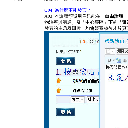
Q04: 為什麼不能發言？
A03: 本論壇預設用戶只能在
「自由論壇」
物治療與溝通）及「中心專區」下的
「留
發表的主題及回覆，均會經審核後才於頁