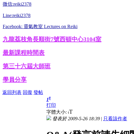
微信:reiki2378
Line:reiki2378
Facebook: 靈氣教室 Lectures on Reiki
九龍荔枝角長順街7號西頓中心3104室
最新課程時間表
第三十六屆大師班
學員分享
返回列表
回復
發帖
#
1
打印
T
字體大小:
t
發表於 2009-5-26 18:39
|
只看該作者