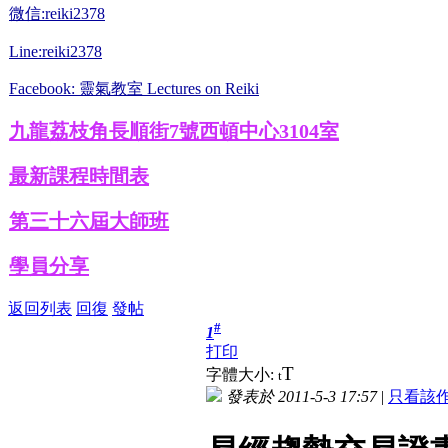
微信:reiki2378
Line:reiki2378
Facebook: 靈氣教室 Lectures on Reiki
九龍荔枝角長順街7號西頓中心3104室
最新課程時間表
第三十六屆大師班
學員分享
返回列表
回復
發帖
#
1
打印
T
字體大小:
t
發表於 2011-5-3 17:57
|
只看該