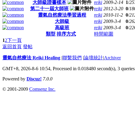
大師級證書樣本
reiki
2009-2-14
1
/
25
第二十一屆大師班
reiki
2012-3-20
0
/
18
靈氣自然療法學習過程
reiki
2010-11-2
0
/
21
大師級
reiki
2009-3-4
0
/
26
高級班
reiki
2009-3-4
0
/
22
類型
排序方式
時間範圍
1
2
下一頁
返回首頁
發帖
靈氣自然療法 Reiki Healing
|
聯繫我們
|
論壇統計
|
Archiver
GMT+8, 2026-8-6 10:54,
Processed in 0.018480 second(s), 3 queries
Powered by
Discuz!
7.0.0
© 2001-2009
Comsenz Inc.