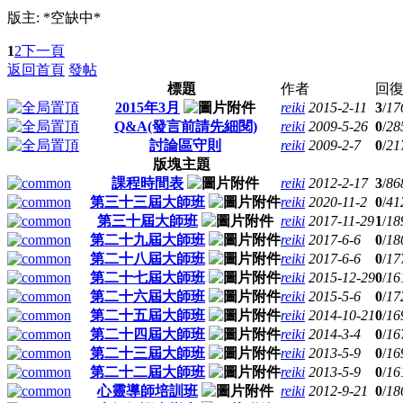
版主: *空缺中*
1
2
下一頁
返回首頁
發帖
標題
作者
回復
2015年3月
reiki
2015-2-11
3
/
17
Q&A(發言前請先細閱)
reiki
2009-5-26
0
/
28
討論區守則
reiki
2009-2-7
0
/
21
版塊主題
課程時間表
reiki
2012-2-17
3
/
86
第三十三屆大師班
reiki
2020-11-2
0
/
41
第三十屆大師班
reiki
2017-11-29
1
/
18
第二十九屆大師班
reiki
2017-6-6
0
/
18
第二十八屆大師班
reiki
2017-6-6
0
/
17
第二十七屆大師班
reiki
2015-12-29
0
/
16
第二十六屆大師班
reiki
2015-5-6
0
/
17
第二十五屆大師班
reiki
2014-10-21
0
/
16
第二十四屆大師班
reiki
2014-3-4
0
/
16
第二十三屆大師班
reiki
2013-5-9
0
/
16
第二十二屆大師班
reiki
2013-5-9
0
/
16
心靈導師培訓班
reiki
2012-9-21
0
/
18