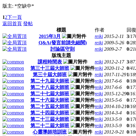
版主: *空缺中*
1
2
下一頁
返回首頁
發帖
標題
作者
回復
2015年3月
reiki
2015-2-11
3
/
17
Q&A(發言前請先細閱)
reiki
2009-5-26
0
/
28
討論區守則
reiki
2009-2-7
0
/
21
版塊主題
課程時間表
reiki
2012-2-17
3
/
87
第三十三屆大師班
reiki
2020-11-2
0
/
41
第三十屆大師班
reiki
2017-11-29
1
/
18
第二十九屆大師班
reiki
2017-6-6
0
/
18
第二十八屆大師班
reiki
2017-6-6
0
/
17
第二十七屆大師班
reiki
2015-12-29
0
/
16
第二十六屆大師班
reiki
2015-5-6
0
/
17
第二十五屆大師班
reiki
2014-10-21
0
/
16
第二十四屆大師班
reiki
2014-3-4
0
/
16
第二十三屆大師班
reiki
2013-5-9
0
/
17
第二十二屆大師班
reiki
2013-5-9
0
/
16
心靈導師培訓班
reiki
2012-9-21
0
/
18