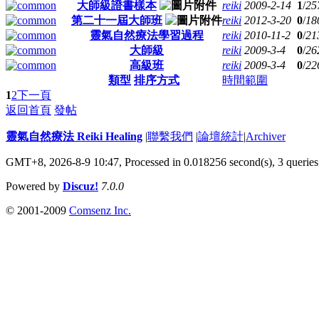
大師級證書樣本
reiki
2009-2-14
1
/
25
第二十一屆大師班
reiki
2012-3-20
0
/
18
靈氣自然療法學習過程
reiki
2010-11-2
0
/
21
大師級
reiki
2009-3-4
0
/
26
高級班
reiki
2009-3-4
0
/
22
類型
排序方式
時間範圍
1
2
下一頁
返回首頁
發帖
靈氣自然療法 Reiki Healing
|
聯繫我們
|
論壇統計
|
Archiver
GMT+8, 2026-8-9 10:47,
Processed in 0.018256 second(s), 3 queries
Powered by
Discuz!
7.0.0
© 2001-2009
Comsenz Inc.